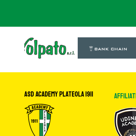
ASD Academy Plateola 1911
Affiliat